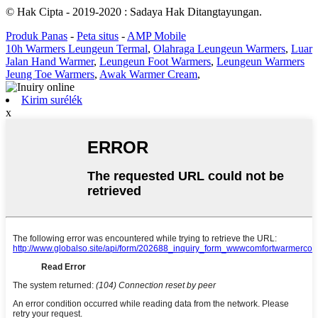
© Hak Cipta - 2019-2020 : Sadaya Hak Ditangtayungan.
Produk Panas
-
Peta situs
-
AMP Mobile
10h Warmers Leungeun Termal
,
Olahraga Leungeun Warmers
,
Luar
Jalan Hand Warmer
,
Leungeun Foot Warmers
,
Leungeun Warmers
Jeung Toe Warmers
,
Awak Warmer Cream
,
Kirim surélék
x