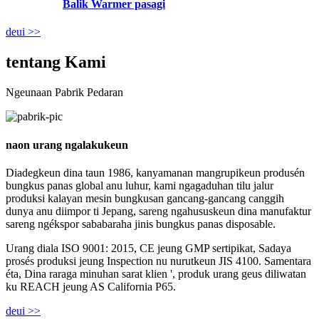
Balik Warmer pasagi
deui >>
tentang Kami
Ngeunaan Pabrik Pedaran
naon urang ngalakukeun
Diadegkeun dina taun 1986, kanyamanan mangrupikeun produsén
bungkus panas global anu luhur, kami ngagaduhan tilu jalur
produksi kalayan mesin bungkusan gancang-gancang canggih
dunya anu diimpor ti Jepang, sareng ngahususkeun dina manufaktur
sareng ngékspor sababaraha jinis bungkus panas disposable.
Urang diala ISO 9001: 2015, CE jeung GMP sertipikat, Sadaya
prosés produksi jeung Inspection nu nurutkeun JIS 4100. Samentara
éta, Dina raraga minuhan sarat klien ', produk urang geus diliwatan
ku REACH jeung AS California P65.
deui >>