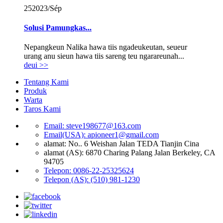
25
2023/Sép
Solusi Pamungkas...
Nepangkeun Nalika hawa tiis ngadeukeutan, seueur
urang anu sieun hawa tiis sareng teu ngarareunah...
deui >>
Tentang Kami
Produk
Warta
Taros Kami
Email: steve198677@163.com
Email(USA): apioneer1@gmail.com
alamat: No.. 6 Weishan Jalan TEDA Tianjin Cina
alamat (AS): 6870 Charing Palang Jalan Berkeley, CA
94705
Telepon: 0086-22-25325624
Telepon (AS): (510) 981-1230