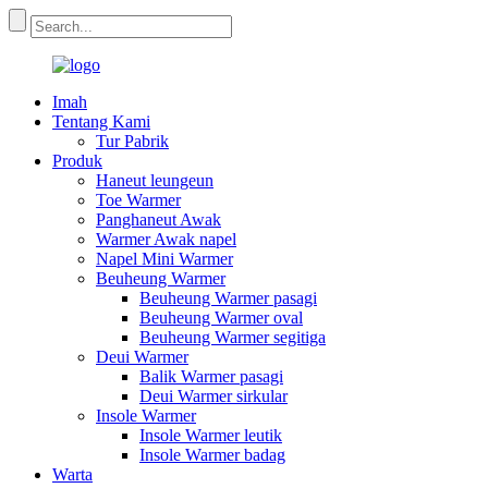
Imah
Tentang Kami
Tur Pabrik
Produk
Haneut leungeun
Toe Warmer
Panghaneut Awak
Warmer Awak napel
Napel Mini Warmer
Beuheung Warmer
Beuheung Warmer pasagi
Beuheung Warmer oval
Beuheung Warmer segitiga
Deui Warmer
Balik Warmer pasagi
Deui Warmer sirkular
Insole Warmer
Insole Warmer leutik
Insole Warmer badag
Warta