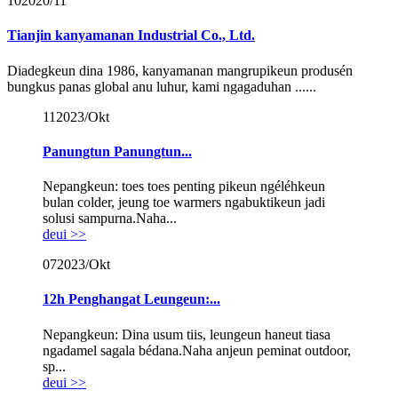
10
2020/11
Tianjin kanyamanan Industrial Co., Ltd.
Diadegkeun dina 1986, kanyamanan mangrupikeun produsén
bungkus panas global anu luhur, kami ngagaduhan ......
11
2023/Okt
Panungtun Panungtun...
Nepangkeun: toes toes penting pikeun ngéléhkeun
bulan colder, jeung toe warmers ngabuktikeun jadi
solusi sampurna.Naha...
deui >>
07
2023/Okt
12h Penghangat Leungeun:...
Nepangkeun: Dina usum tiis, leungeun haneut tiasa
ngadamel sagala bédana.Naha anjeun peminat outdoor,
sp...
deui >>